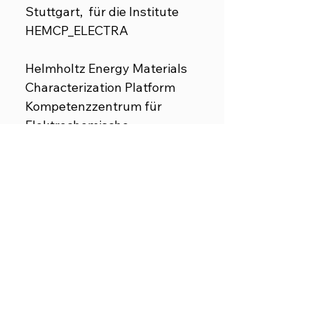
Stuttgart, für die Institute
HEMCP_ELECTRA
Helmholtz Energy Materials
Characterization Platform
Kompetenzzentrum für
Elektrochemische
Verfahrenstechnik
CNC- Bearbeitung und
Montage Firma Christoph
Schwartzenberg, Aachen
Material Belgischer Blaustein
_ 4,0 cbm _ 10,8 t