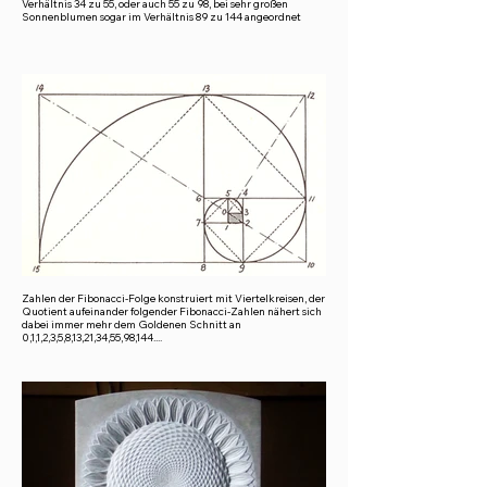
Verhältnis 34 zu 55, oder auch 55 zu 98, bei sehr großen
Sonnenblumen sogar im Verhältnis 89 zu 144 angeordnet
Zahlen der Fibonacci-Folge konstruiert mit Viertelkreisen, der
Quotient aufeinander folgender Fibonacci-Zahlen nähert sich
dabei immer mehr dem Goldenen Schnitt an
0,1,1,2,3,5,8,13,21,34,55,98,144....